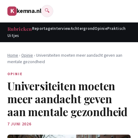
K
kemna.nl
🔍
Rubrieken
Reportage
Interview
Achtergrond
Opinie
Praktisch
Uitjes
Home
›
Opinie
› Universiteiten moeten meer aandacht geven aan
mentale gezondheid
OPINIE
Universiteiten moeten
meer aandacht geven
aan mentale gezondheid
7 JUNI 2026